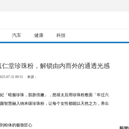
汽车
健康
科技
真仁堂珍珠粉，解锁由内而外的通透光感
025-07-31 09:51
来源：
妃「暗服珍珠，肌肤倍嫩」，慈禧太后用珍珠粉敷面「年过六
颜智慧融入纳米级珍珠粉，让每个女性都能以天然之力，养出
到粉体的极致匠心
新闻