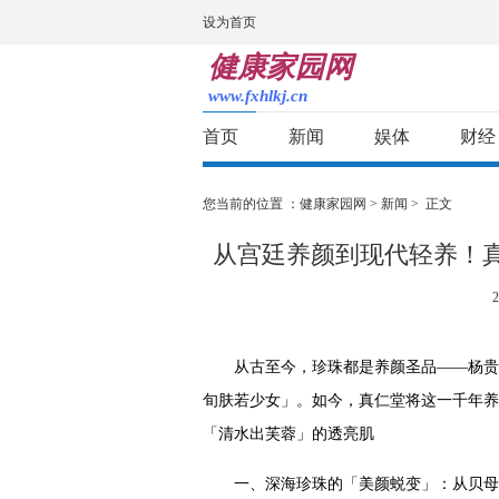
设为首页
健康家园网
www.fxhlkj.cn
首页
新闻
娱体
财经
您当前的位置 ：
健康家园网
>
新闻
> 正文
从宫廷养颜到现代轻养！
2
从古至今，珍珠都是养颜圣品——杨贵
旬肤若少女」。如今，真仁堂将这一千年养
「清水出芙蓉」的透亮肌
一、深海珍珠的「美颜蜕变」：从贝母