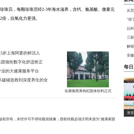
珍珠贝，每颗珍珠历经2-3年海水滋养，含钙、氨基酸、微量元
从宫
2倍，抗氧化力更强。
“得
以科
三新
解锁
83岁上海阿婆的鲜活人
安徽
尔集团领衔数字化舒适矫正
每日
最专业的大健康服务平台
从磕碰急救到深度养生的全
佑康御黑果枸杞固体饮料正式
淮安
家版权所有，未经许可不得转载或镜像；授权转载必须注明来源为"健康家园