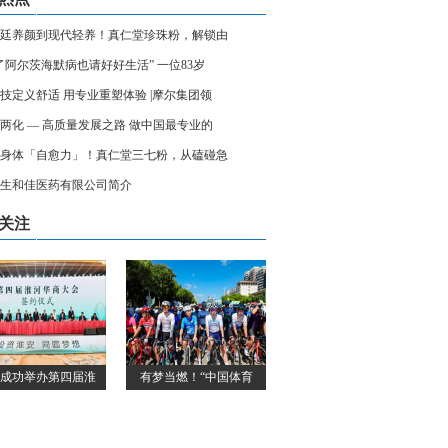
廷养颜到现代轻养！真仁堂珍珠粉，解锁由
了阿尔茨海默病也请好好生活” 一位83岁
技定义舒适 用专业重塑体验 |摩尔集团领
两化 — 高质量发展之路 做中国最专业的
身体「自愈力」！真仁堂三七粉，从磕碰急
生和佳医药有限公司简介
关注
成功举办第四届淮
有梦当燃！“中国体育