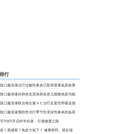
排行
肽口服溶液治疗过敏性鼻炎已取得显著临床效果
肽口服溶液对肺炎支原体肺炎患儿细胞免疫功能
肽口服溶液联合维生素ＡＥ治疗反复性呼吸道感
肽口服溶液预防性治疗季节性变应性鼻炎的临床
可NMN开启科学抗衰，引领健康之路
差？易感冒？免疫力低下？ 健康密码，就在瑞