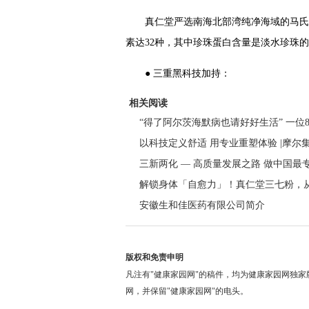
真仁堂严选南海北部湾纯净海域的马氏
素达32种，其中珍珠蛋白含量是淡水珍珠的
● 三重黑科技加持：
相关阅读
“得了阿尔茨海默病也请好好生活” 一位
以科技定义舒适 用专业重塑体验 |摩
三新两化 — 高质量发展之路 做中国
解锁身体「自愈力」！真仁堂三七粉，
安徽生和佳医药有限公司简介
版权和免责申明
凡注有"健康家园网"的稿件，均为健康家园网独
网，并保留"健康家园网"的电头。